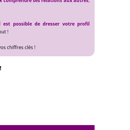
 comprendre ses relations aux autres
,
l est
possible
de dresser votre profil
ut !
os chiffres clés !
!