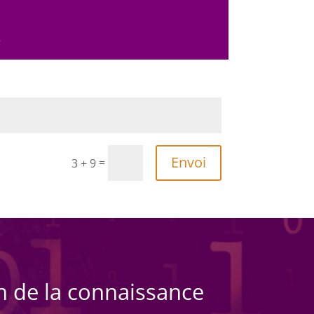
3
Envoi
=
3 + 9
on de la connaissance