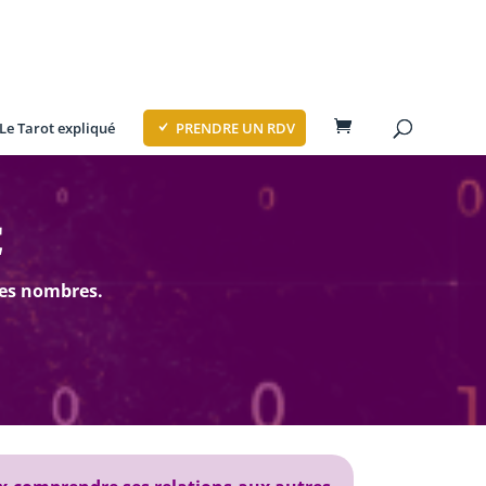
Le Tarot expliqué
PRENDRE UN RDV
E
des nombres.